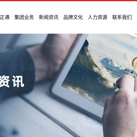
正通
集团业务
新闻资讯
品牌文化
人力资源
联系我们