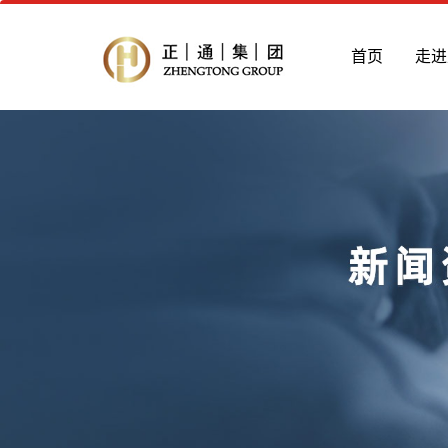
首页
走进